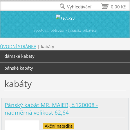
Vyhledávání
0,00 Kč
Sportovní oblečení - lyžařské rukavice
ÚVODNÍ STRÁNKA
|
kabáty
dámské kabáty
pánské kabáty
kabáty
Pánský kabát MR. MAIER, č.120008 -
nadměrná velikost 62,64
Akční nabídka