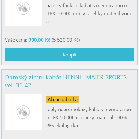
pánský funkční kabát s membránou m
´TEX 10.000 mm.v.s. lehký materál vodě
a...
Vaše cena:
990,00 Kč
(
5 520,00 Kč
)
Dámský zimní kabát HENNI - MAIER-SPORTS
vel. 36-42
Akční nabídka
teplý nepromokavý kabáts membránou
mTEX 10 000 elastický materiál 100%
PES ekologická...