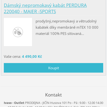
Dámský nepromokavý kabát PERDURA
220040 - MAIER -SPORTS
prodyšný,nepromokavý a větrudolný
kabátek díky membráně mTEX 10 000
materiál 100% PES síťovaná...
Vaše cena:
4 490,00 Kč
Kontakt
Ivaso - Outlet
PRODEJNA - JIČÍN
Husova 101
Po - Pá :
9.00 - 12.00
14.00