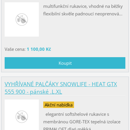
multifunkční rukavice, vhodné na běžky
flexibilní skvěle padnoucí neoprenová...
Vaše cena:
1 100,00 Kč
VYHŘÍVANÉ PALČÁKY SNOWLIFE - HEAT GTX
555 900 - pánské ,L,XL
Akční nabídka
elegantní softshelové rukavice s
membránou GORE-TEX tepelná izolace
PRIMALOFT dlań měkká...