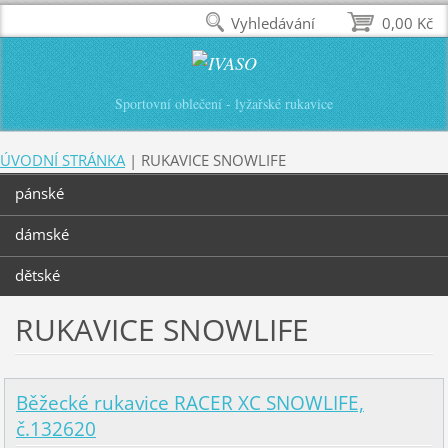
Vyhledávání
0,00 Kč
Sportovní oblečení - lyžařské rukavice
ÚVODNÍ STRÁNKA
|
RUKAVICE SNOWLIFE
pánské
dámské
dětské
RUKAVICE SNOWLIFE
Běžecké rukavice RACER XC SNOWLIFE,
č.132620