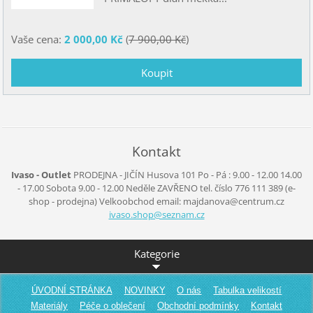
Vaše cena:
2 000,00 Kč
(
7 900,00 Kč
)
Kontakt
Ivaso - Outlet
PRODEJNA - JIČÍN
Husova 101
Po - Pá :
9.00 - 12.00
14.00
- 17.00
Sobota
9.00 - 12.00
Neděle
ZAVŘENO
tel. číslo 776 111 389
(e-
shop - prodejna)
Velkoobchod
email: majdanova@centrum.cz
ivaso.sh
op@sezna
m.cz
Kategorie
ÚVODNÍ STRÁNKA
NOVINKY
O nás
Tabulka velikostí
Materiály
Péče o oblečení
Obchodní podmínky
Kontakt