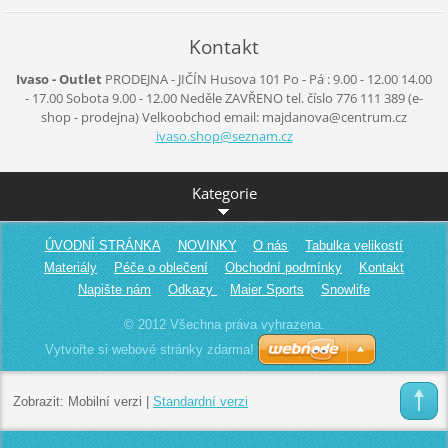
Kontakt
Ivaso - Outlet
PRODEJNA - JIČÍN
Husova 101
Po - Pá :
9.00 - 12.00
14.00
- 17.00
Sobota
9.00 - 12.00
Neděle
ZAVŘENO
tel. číslo 776 111 389
(e-
shop - prodejna)
Velkoobchod
email: majdanova@centrum.cz
ivaso.sh
op@sezna
m.cz
Kategorie
ÚVODNÍ STRÁNKA
NOVINKY
O nás
Tabulka velikostí
Materiály
Péče o oblečení
Obchodní podmínky
Kontakt
Napište nám
Odkazy
Maier Sports
Snowlife
© 2012 Všechna práva vyhrazena.
Vytvořte si webové stránky zdarma!
Zobrazit:
Mobilní verzi
|
Standardní verzi