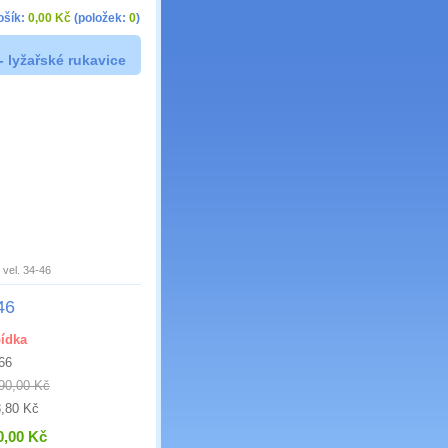
ošík:
0,00 Kč
(položek:
0
)
- lyžařské rukavice
vel. 34-46
46
ídka
66
90,00 Kč
,80 Kč
0,00 Kč