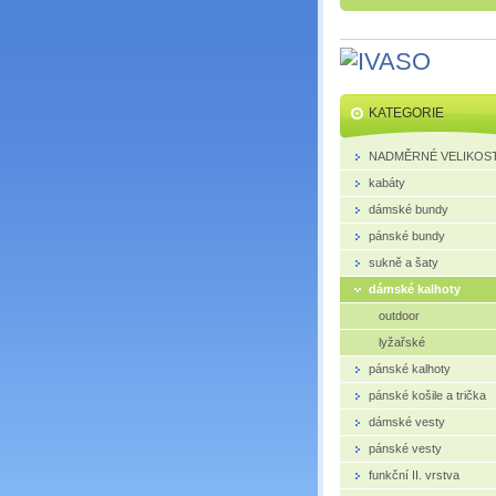
KATEGORIE
NADMĚRNÉ VELIKOST
kabáty
dámské bundy
pánské bundy
sukně a šaty
dámské kalhoty
outdoor
lyžařské
pánské kalhoty
pánské košile a trička
dámské vesty
pánské vesty
funkční II. vrstva