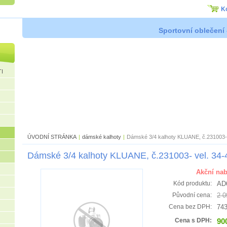
K
Sportovní oblečení 
I
ÚVODNÍ STRÁNKA
|
dámské kalhoty
|
Dámské 3/4 kalhoty KLUANE, č.231003- 
Dámské 3/4 kalhoty KLUANE, č.231003- vel. 34-
Akční nab
AD
Kód produktu:
2 0
Původní cena:
743
Cena bez DPH:
90
Cena s DPH: