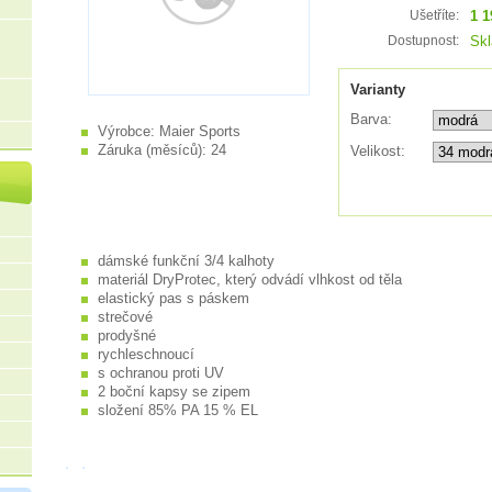
1 1
Ušetříte:
Sk
Dostupnost:
Varianty
Barva:
Výrobce:
Maier Sports
Záruka (měsíců):
24
Velikost:
dámské funkční 3/4 kalhoty
materiál DryProtec, který odvádí vlhkost od těla
elastický pas s páskem
strečové
prodyšné
rychleschnoucí
s ochranou proti UV
2 boční kapsy se zipem
složení 85% PA 15 % EL