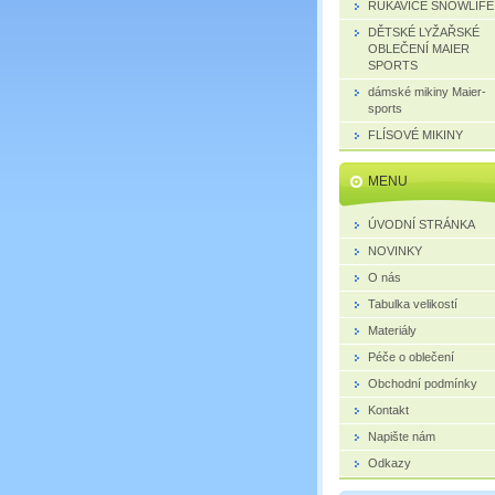
RUKAVICE SNOWLIFE
DĚTSKÉ LYŽAŘSKÉ
OBLEČENÍ MAIER
SPORTS
dámské mikiny Maier-
sports
FLÍSOVÉ MIKINY
MENU
ÚVODNÍ STRÁNKA
NOVINKY
O nás
Tabulka velikostí
Materiály
Péče o oblečení
Obchodní podmínky
Kontakt
Napište nám
Odkazy