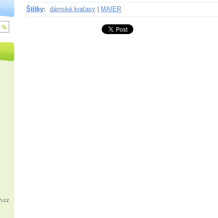
Štítky
:
dámské kraťasy
|
MAIER
m.cz