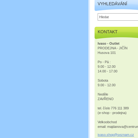
VYHLEDÁVÁNÍ
KONTAKT
Ivaso - Outlet
PRODEJNA - JIČÍN
Husova 101
Po - Pá :
9.00 - 12.00
14.00 - 17.00
Sobota
9.00 - 12.00
Neděle
ZAVŘENO
tel. číslo 776 111 389
(e-shop - prodejna)
Velkoobchod
email: majdanova@centru
ivaso.sh
op@sezna
m.cz