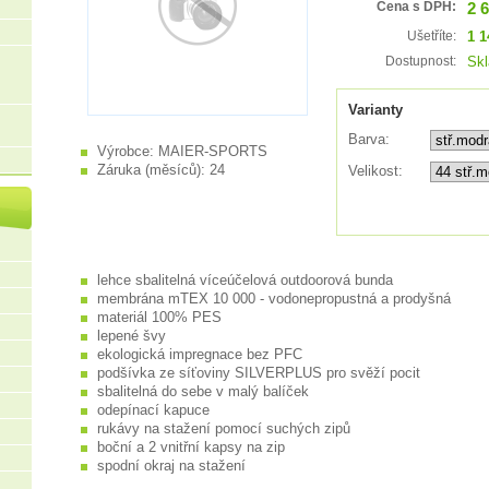
2 
Cena s DPH:
1 1
Ušetříte:
Sk
Dostupnost:
Varianty
Barva:
Výrobce:
MAIER-SPORTS
Záruka (měsíců):
24
Velikost:
lehce sbalitelná víceúčelová outdoorová bunda
membrána mTEX 10 000 - vodonepropustná a prodyšná
materiál 100% PES
lepené švy
ekologická impregnace bez PFC
podšívka ze síťoviny SILVERPLUS pro svěží pocit
sbalitelná do sebe v malý balíček
odepínací kapuce
rukávy na stažení pomocí suchých zipů
boční a 2 vnitřní kapsy na zip
spodní okraj na stažení