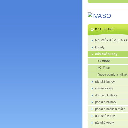
KATEGORIE
NADMĚRNÉ VELIKOST
kabáty
dámské bundy
outdoor
lyžařské
fleece bundy a mikiny
pánské bundy
sukně a šaty
dámské kalhoty
pánské kalhoty
pánské košile a trička
dámské vesty
pánské vesty