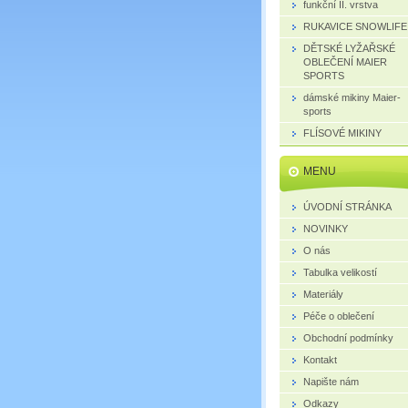
funkční II. vrstva
RUKAVICE SNOWLIFE
DĚTSKÉ LYŽAŘSKÉ
OBLEČENÍ MAIER
SPORTS
dámské mikiny Maier-
sports
FLÍSOVÉ MIKINY
MENU
ÚVODNÍ STRÁNKA
NOVINKY
O nás
Tabulka velikostí
Materiály
Péče o oblečení
Obchodní podmínky
Kontakt
Napište nám
Odkazy