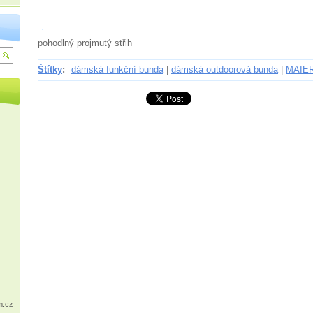
pohodlný projmutý střih
Štítky
:
dámská funkční bunda
|
dámská outdoorová bunda
|
MAIE
m.cz