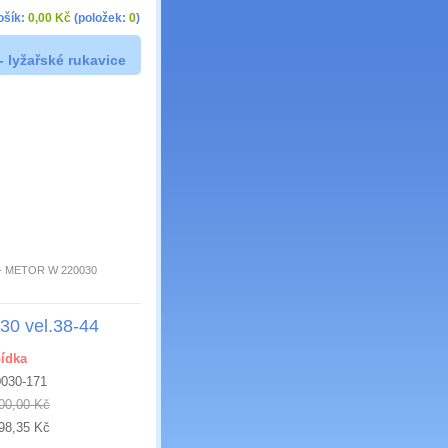
ošík:
0,00 Kč
(položek:
0
)
- lyžařské rukavice
 - METOR W 220030
0 vel.38-44
ídka
0030-171
00,00 Kč
98,35 Kč