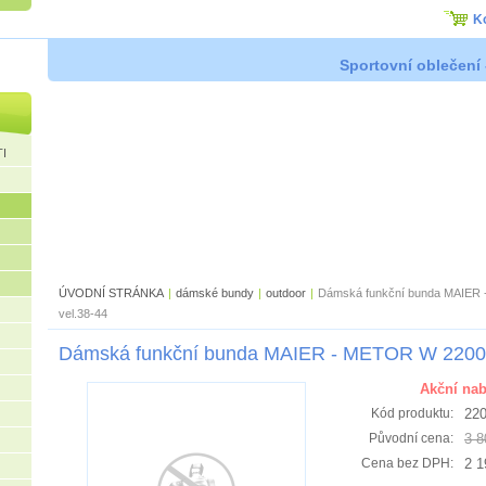
K
Sportovní oblečení 
I
ÚVODNÍ STRÁNKA
|
dámské bundy
|
outdoor
|
Dámská funkční bunda MAIER
vel.38-44
Dámská funkční bunda MAIER - METOR W 22003
Akční nab
22
Kód produktu:
3 8
Původní cena:
2 1
Cena bez DPH: