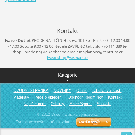
Kontakt
Ivaso - Outlet
PRODEJNA - JIČÍN
Husova 101
Po - Pá :
9.00 - 12.00
14.00
- 17.00
Sobota
9.00 - 12.00
Neděle
ZAVŘENO
tel. číslo 776 111 389
(e-
shop - prodejna)
Velkoobchod
email: majdanova@centrum.cz
ivaso.sh
op@sezna
m.cz
Kategorie
ÚVODNÍ STRÁNKA
NOVINKY
O nás
Tabulka velikostí
Materiály
Péče o oblečení
Obchodní podmínky
Kontakt
Napište nám
Odkazy
Maier Sports
Snowlife
© 2012 Všechna práva vyhrazena.
Tvorba webových stránek zdarma