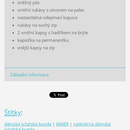
sněžný pás
vnitřní rukávy s otvorem na palec
nastavitelná odepínací kapuce
rukávy na suchý zip
2 vnitřní kapsy s hadříkem na brýle
kapsička na permanentku
vnější kapsy na zip
Základní informace
Štítky
:
dámská lyžařská bunda
|
MAIER
|
nadměrná dámská
lyžařská bunda