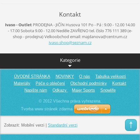
Kontakt
Ivaso - Outlet
PRODEJNA - JIČÍN
Husova 101
Po - Pá :
9.00 - 12.00
14.00
- 17.00
Sobota
9.00 - 12.00
Neděle
ZAVŘENO
tel. číslo 776 111 389
(e-
shop - prodejna)
Velkoobchod
email: majdanova@centrum.cz
ivaso.sh
op@sezna
m.cz
Kategorie
ÚVODNÍ STRÁNKA
NOVINKY
O nás
Tabulka velikostí
Materiály
Péče o oblečení
Obchodní podmínky
Kontakt
Napište nám
Odkazy
Maier Sports
Snowlife
© 2012 Všechna práva vyhrazena.
Tvorba www stránek zdarma
Zobrazit:
Mobilní verzi
|
Standardní verzi