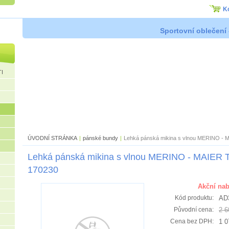
K
Sportovní oblečení 
I
ÚVODNÍ STRÁNKA
|
pánské bundy
|
Lehká pánská mikina s vlnou MERINO -
Lehká pánská mikina s vlnou MERINO - MAIER
170230
Akční nab
AD
Kód produktu:
2 6
Původní cena:
1 0
Cena bez DPH: