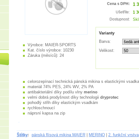
1 
Cena s DPH:
1 3
Ušetříte:
Sk
Dostupnost:
Varianty
Barva:
Výrobce:
MAIER-SPORTS
Kat. číslo výrobce:
10230
Velikost:
Záruka (měsíců):
24
celorozepínací technická pánská mikina s elastickými vsadk
materiál 74% PES, 24% WV, 2% PA
antibakteriální díky podílu vlny
merino
velmi dobrá prodyšnost díky technologii
dryprotec
pohodlý střih díky elastickým vsadkám
rychloschnoucí
náprsní kapsa na zip
Štítky
:
pánská flísová mikina MAIER
|
MERINO
|
2. funkční vrstva