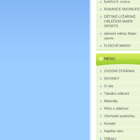
funkční II. vrstva
RUKAVICE SNOWLIFE
DĚTSKÉ LYŽAŘSKÉ
OBLEČENÍ MAIER
SPORTS
dámské mikiny Maier-
sports
FLÍSOVÉ MIKINY
MENU
ÚVODNÍ STRÁNKA
NOVINKY
O nás
Tabulka velikostí
Materiály
Péče o oblečení
Obchodní podmínky
Kontakt
Napište nám
Odkazy