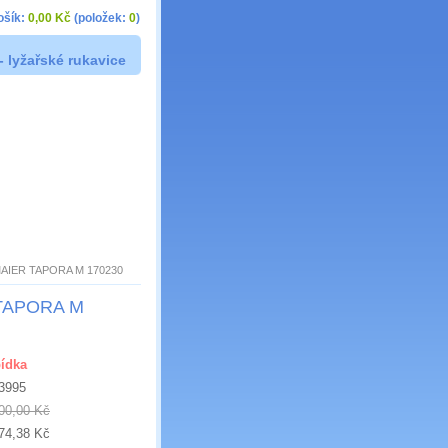
ošík:
0,00 Kč
(položek:
0
)
- lyžařské rukavice
 MAIER TAPORA M 170230
 TAPORA M
ídka
3995
00,00 Kč
74,38 Kč