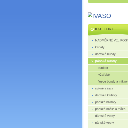
KATEGORIE
NADMĚRNÉ VELIKOST
kabáty
dámské bundy
pánské bundy
outdoor
lyžařské
fleece bundy a mikiny
sukně a šaty
dámské kalhoty
pánské kalhoty
pánské košile a trička
dámské vesty
pánské vesty