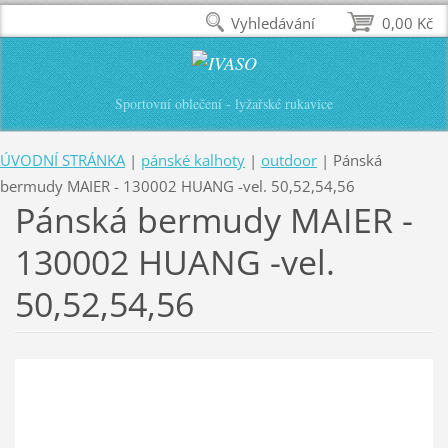
Vyhledávání
0,00 Kč
Sportovní oblečení - lyžařské rukavice
ÚVODNÍ STRÁNKA
|
pánské kalhoty
|
outdoor
|
Pánská
bermudy MAIER - 130002 HUANG -vel. 50,52,54,56
Pánská bermudy MAIER -
130002 HUANG -vel.
50,52,54,56