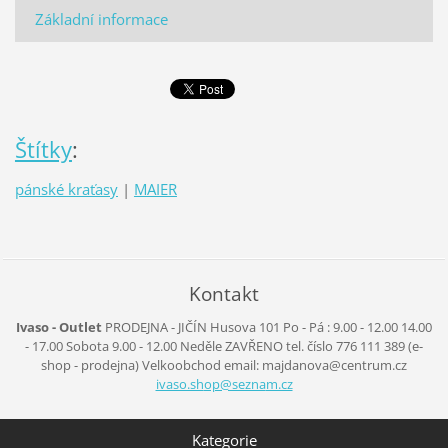
Základní informace
Štítky
:
pánské kraťasy
|
MAIER
Kontakt
Ivaso - Outlet
PRODEJNA - JIČÍN
Husova 101
Po - Pá :
9.00 - 12.00
14.00
- 17.00
Sobota
9.00 - 12.00
Neděle
ZAVŘENO
tel. číslo 776 111 389
(e-
shop - prodejna)
Velkoobchod
email: majdanova@centrum.cz
ivaso.sh
op@sezna
m.cz
Kategorie