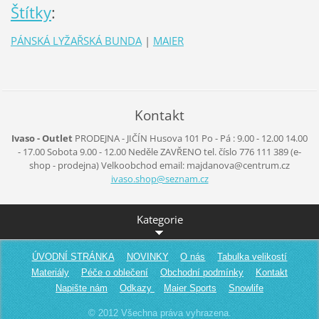
Štítky
:
PÁNSKÁ LYŽAŘSKÁ BUNDA
|
MAIER
Kontakt
Ivaso - Outlet
PRODEJNA - JIČÍN
Husova 101
Po - Pá :
9.00 - 12.00
14.00
- 17.00
Sobota
9.00 - 12.00
Neděle
ZAVŘENO
tel. číslo 776 111 389
(e-
shop - prodejna)
Velkoobchod
email: majdanova@centrum.cz
ivaso.sh
op@sezna
m.cz
Kategorie
ÚVODNÍ STRÁNKA
NOVINKY
O nás
Tabulka velikostí
Materiály
Péče o oblečení
Obchodní podmínky
Kontakt
Napište nám
Odkazy
Maier Sports
Snowlife
© 2012 Všechna práva vyhrazena.