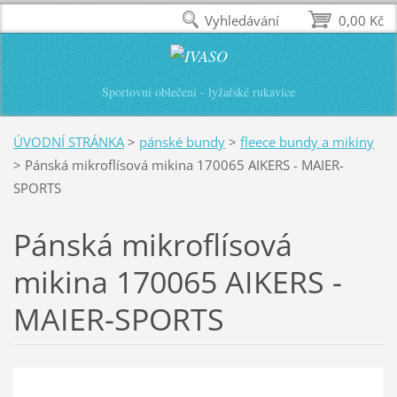
Vyhledávání
0,00 Kč
Sportovní oblečení - lyžařské rukavice
ÚVODNÍ STRÁNKA
>
pánské bundy
>
fleece bundy a mikiny
>
Pánská mikroflísová mikina 170065 AIKERS - MAIER-
SPORTS
Pánská mikroflísová
mikina 170065 AIKERS -
MAIER-SPORTS