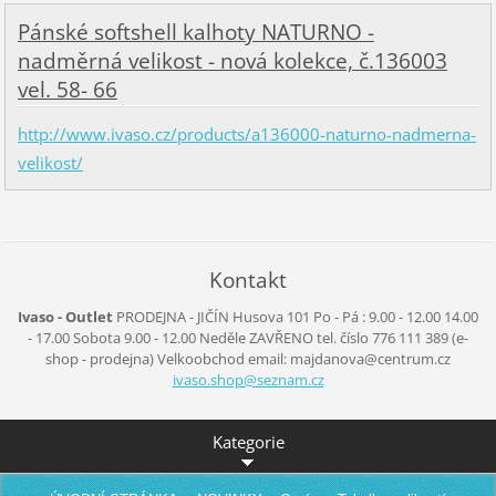
Pánské softshell kalhoty NATURNO -
nadměrná velikost - nová kolekce, č.136003
vel. 58- 66
http://www.ivaso.cz/products/a136000-naturno-nadmerna-
velikost/
Kontakt
Ivaso - Outlet
PRODEJNA - JIČÍN
Husova 101
Po - Pá :
9.00 - 12.00
14.00
- 17.00
Sobota
9.00 - 12.00
Neděle
ZAVŘENO
tel. číslo 776 111 389
(e-
shop - prodejna)
Velkoobchod
email: majdanova@centrum.cz
ivaso.sh
op@sezna
m.cz
Kategorie