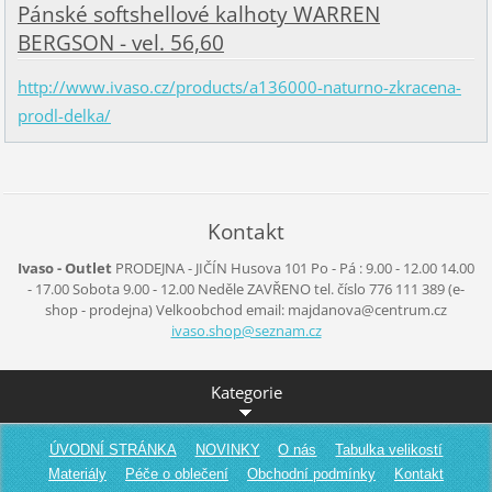
Pánské softshellové kalhoty WARREN
BERGSON - vel. 56,60
http://www.ivaso.cz/products/a136000-naturno-zkracena-
prodl-delka/
Kontakt
Ivaso - Outlet
PRODEJNA - JIČÍN
Husova 101
Po - Pá :
9.00 - 12.00
14.00
- 17.00
Sobota
9.00 - 12.00
Neděle
ZAVŘENO
tel. číslo 776 111 389
(e-
shop - prodejna)
Velkoobchod
email: majdanova@centrum.cz
ivaso.sh
op@sezna
m.cz
Kategorie
ÚVODNÍ STRÁNKA
NOVINKY
O nás
Tabulka velikostí
Materiály
Péče o oblečení
Obchodní podmínky
Kontakt