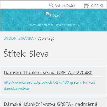
Vyhledávání
0,00 Kč
Sportovní oblečení - lyžařské rukavice
ÚVODNÍ STRÁNKA
>
Výpis tagů
Štítek: Sleva
Dámská II.funkční vrstva GRETA, č.270480
http://www.ivaso.cz/products/a270480-greta-ii-funkcni-
damska-vrstva/
Dámská II.funkční vrstva GRETA - nadměrná