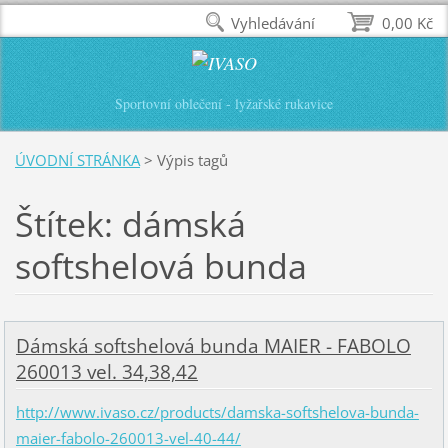
Vyhledávání
0,00 Kč
Sportovní oblečení - lyžařské rukavice
ÚVODNÍ STRÁNKA
>
Výpis tagů
Štítek: dámská
softshelová bunda
Dámská softshelová bunda MAIER - FABOLO
260013 vel. 34,38,42
http://www.ivaso.cz/products/damska-softshelova-bunda-
maier-fabolo-260013-vel-40-44/