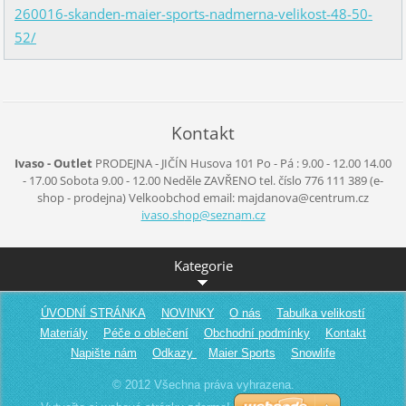
260016-skanden-maier-sports-nadmerna-velikost-48-50-
52/
Kontakt
Ivaso - Outlet
PRODEJNA - JIČÍN
Husova 101
Po - Pá :
9.00 - 12.00
14.00
- 17.00
Sobota
9.00 - 12.00
Neděle
ZAVŘENO
tel. číslo 776 111 389
(e-
shop - prodejna)
Velkoobchod
email: majdanova@centrum.cz
ivaso.sh
op@sezna
m.cz
Kategorie
ÚVODNÍ STRÁNKA
NOVINKY
O nás
Tabulka velikostí
Materiály
Péče o oblečení
Obchodní podmínky
Kontakt
Napište nám
Odkazy
Maier Sports
Snowlife
© 2012 Všechna práva vyhrazena.