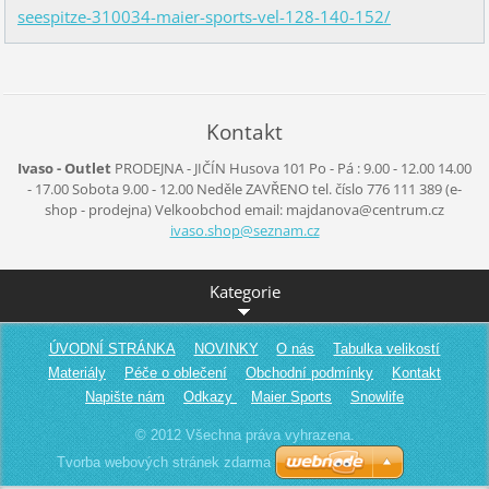
seespitze-310034-maier-sports-vel-128-140-152/
Kontakt
Ivaso - Outlet
PRODEJNA - JIČÍN
Husova 101
Po - Pá :
9.00 - 12.00
14.00
- 17.00
Sobota
9.00 - 12.00
Neděle
ZAVŘENO
tel. číslo 776 111 389
(e-
shop - prodejna)
Velkoobchod
email: majdanova@centrum.cz
ivaso.sh
op@sezna
m.cz
Kategorie
ÚVODNÍ STRÁNKA
NOVINKY
O nás
Tabulka velikostí
Materiály
Péče o oblečení
Obchodní podmínky
Kontakt
Napište nám
Odkazy
Maier Sports
Snowlife
© 2012 Všechna práva vyhrazena.
Tvorba webových stránek zdarma