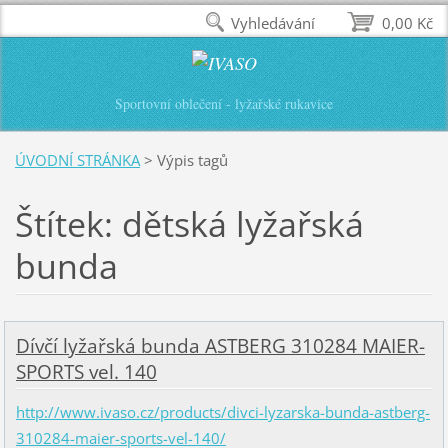
Vyhledávání
0,00 Kč
Sportovní oblečení - lyžařské rukavice
ÚVODNÍ STRÁNKA
>
Výpis tagů
Štítek: dětská lyžařská
bunda
Dívčí lyžařská bunda ASTBERG 310284 MAIER-
SPORTS vel. 140
http://www.ivaso.cz/products/divci-lyzarska-bunda-astberg-
310284-maier-sports-vel-140/