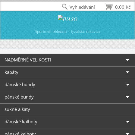
Vyhledávání
0,00 Kč
Sportovní oblečení - lyžařské rukavice
NADMĚRNÉ VELIKOSTI
kabáty
dámské bundy
pánské bundy
sukně a šaty
dámské kalhoty
pánské kalhoty