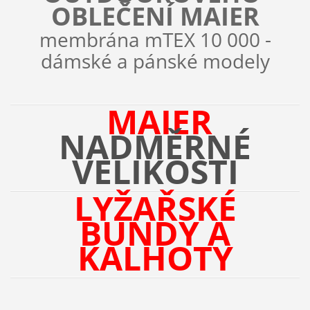
OBLEČENÍ MAIER
membrána mTEX 10 000 -
dámské a pánské modely
MAIER
NADMĚRNÉ
VELIKOSTI
LYŽAŘSKÉ
BUNDY A
KALHOTY