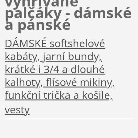
vyhřívané
palčáky - dámské
a pánské
DÁMSKÉ softshelové
kabáty, jarní bundy,
krátké i 3/4 a dlouhé
kalhoty, flísové mikiny,
funkční trička a košile,
vesty