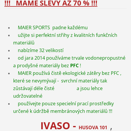
!!! MÁME SLEVY AŽ 70 % !!!
MAIER SPORTS padne každému
užijte si perfektní střihy z kvalitních funkčních
materiálů
nabízíme 32 velikostí
od jara 2014 používáme trvale vodonepropustné
a prodyšné materiály bez
PFC
!
MAIER používá čistě ekologické zátěry bez PFC ,
které se nevymývají - svrchní materiály tak
zůstávají déle čisté a jsou lehce
udržovatelné
používejte pouze specielní prací prostředky
určené k údržbě membránových materiálů !!!
IVASO -
,
HUSOVA 101