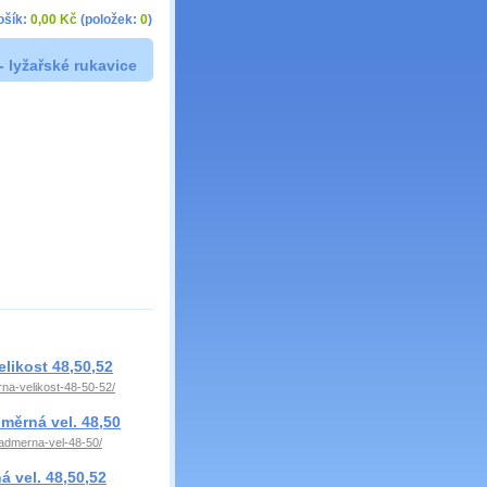
ošík:
0,00 Kč
(položek:
0
)
- lyžařské rukavice
likost 48,50,52
na-velikost-48-50-52/
měrná vel. 48,50
nadmerna-vel-48-50/
 vel. 48,50,52