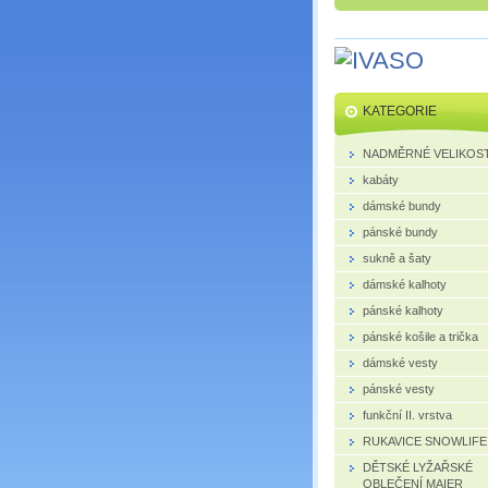
KATEGORIE
NADMĚRNÉ VELIKOST
kabáty
dámské bundy
pánské bundy
sukně a šaty
dámské kalhoty
pánské kalhoty
pánské košile a trička
dámské vesty
pánské vesty
funkční II. vrstva
RUKAVICE SNOWLIFE
DĚTSKÉ LYŽAŘSKÉ
OBLEČENÍ MAIER