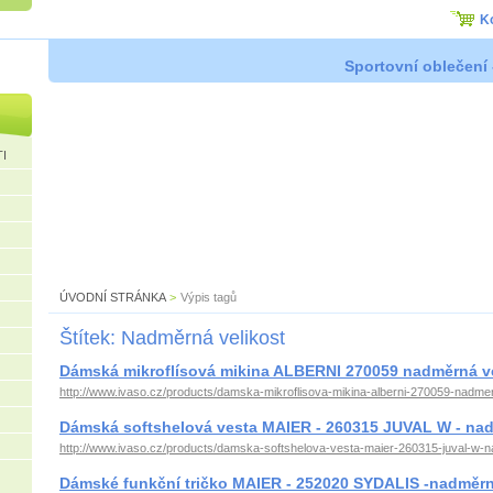
K
Sportovní oblečení 
I
ÚVODNÍ STRÁNKA
>
Výpis tagů
Štítek: Nadměrná velikost
Dámská mikroflísová mikina ALBERNI 270059 nadměrná ve
http://www.ivaso.cz/products/damska-mikroflisova-mikina-alberni-270059-nadmer
Dámská softshelová vesta MAIER - 260315 JUVAL W - nad
http://www.ivaso.cz/products/damska-softshelova-vesta-maier-260315-juval-w-
Dámské funkční tričko MAIER - 252020 SYDALIS -nadměrná