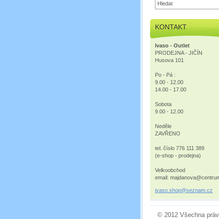
KONTAKT
Ivaso - Outlet
PRODEJNA - JIČÍN
Husova 101
Po - Pá :
9.00 - 12.00
14.00 - 17.00
Sobota
9.00 - 12.00
Neděle
ZAVŘENO
tel. číslo 776 111 389
(e-shop - prodejna)
Velkoobchod
email: majdanova@centru
ivaso.sh
op@sezna
m.cz
© 2012 Všechna práv