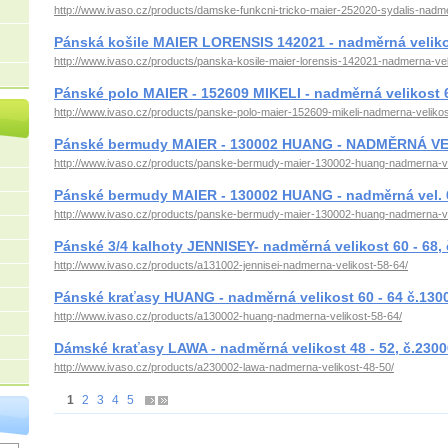
http://www.ivaso.cz/products/damske-funkcni-tricko-maier-252020-sydalis-nadm
Pánská košile MAIER LORENSIS 142021 - nadměrná velikos
http://www.ivaso.cz/products/panska-kosile-maier-lorensis-142021-nadmerna-vel
Pánské polo MAIER - 152609 MIKELI - nadměrná velikost 
http://www.ivaso.cz/products/panske-polo-maier-152609-mikeli-nadmerna-velikos
Pánské bermudy MAIER - 130002 HUANG - NADMĚRNÁ VEL
http://www.ivaso.cz/products/panske-bermudy-maier-130002-huang-nadmerna-v
Pánské bermudy MAIER - 130002 HUANG - nadměrná vel. 
http://www.ivaso.cz/products/panske-bermudy-maier-130002-huang-nadmerna-v
Pánské 3/4 kalhoty JENNISEY- nadměrná velikost 60 - 68,
http://www.ivaso.cz/products/a131002-jennisei-nadmerna-velikost-58-64/
Pánské kraťasy HUANG - nadměrná velikost 60 - 64 č.1300
http://www.ivaso.cz/products/a130002-huang-nadmerna-velikost-58-64/
Dámské kraťasy LAWA - nadměrná velikost 48 - 52, č.2300
http://www.ivaso.cz/products/a230002-lawa-nadmerna-velikost-48-50/
1
2
3
4
5