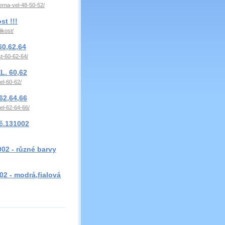
erna-vel-48-50-52/
t !!!
ikost/
60,62,64
t-60-62-64/
. 60,62
el-60-62/
62,64,66
el-62-64-66/
 č.131002
02 - různé barvy
02 - modrá,fialová