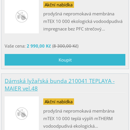
Akční nabídka
prodyšná nepromokavá membrána
mTEX 10 000 ekologická vodoodpudivá
impregnace bez PFC strečový...
Vaše cena:
2 990,00 Kč
(
8 300,00 Kč
)
Dámská lyžařská bunda 210041 TEPLAYA -
MAIER vel.48
Akční nabídka
prodyšná nepromokavá membrána
mTEX 10 000 teplá výplň mTHERM
vodoodpudivá ekologická...