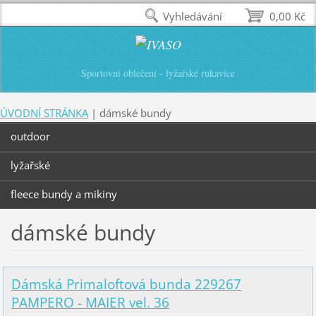
Vyhledávání
0,00 Kč
Sportovní oblečení - lyžařské rukavice
ÚVODNÍ STRÁNKA
|
dámské bundy
outdoor
lyžařské
fleece bundy a mikiny
dámské bundy
Dámská Primaloftová bunda 229267
PAMPERO - MAIER vel. 36