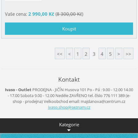
Vaše cena:
2 990,00 Kč
(
8 300,00 Kč
)
<<
<
1
2
3
4
5
>
>>
Kontakt
Ivaso - Outlet
PRODEJNA - JIČÍN
Husova 101
Po - Pá :
9.00 - 12.00
14.00
- 17.00
Sobota
9.00 - 12.00
Neděle
ZAVŘENO
tel. číslo 776 111 389
(e-
shop - prodejna)
Velkoobchod
email: majdanova@centrum.cz
ivaso.sh
op@sezna
m.cz
Kategorie