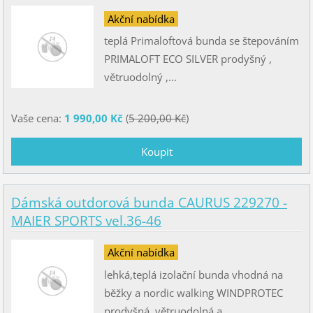
Akční nabídka
teplá Primaloftová bunda se štepováním
PRIMALOFT ECO SILVER prodyšný ,
větruodolný ,...
Vaše cena:
1 990,00 Kč
(
5 200,00 Kč
)
Dámská outdorová bunda CAURUS 229270 -
MAIER SPORTS vel.36-46
Akční nabídka
lehká,teplá izolační bunda vhodná na
běžky a nordic walking WINDPROTEC
prodyšná ,větruodolná a...