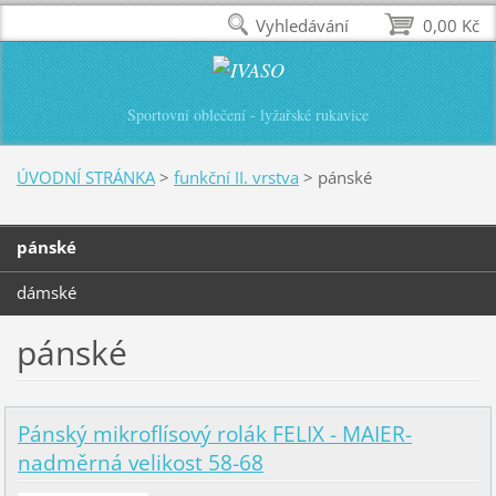
Vyhledávání
0,00 Kč
Sportovní oblečení - lyžařské rukavice
ÚVODNÍ STRÁNKA
>
funkční II. vrstva
>
pánské
pánské
dámské
pánské
Pánský mikroflísový rolák FELIX - MAIER-
nadměrná velikost 58-68