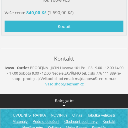
Vaše cena:
840,00 Kč
(
1 690,00 Kč
)
Kontakt
Ivaso - Outlet
PRODEJNA - JIČÍN
Husova 101
Po - Pá :
9.00 - 12.00
14.00
- 17.00
Sobota
9.00 - 12.00
Neděle
ZAVŘENO
tel. číslo 776 111 389
(e-
shop - prodejna)
Velkoobchod
email: majdanova@centrum.cz
ivaso.sh
op@sezna
m.cz
Kategorie
ÚVODNÍ STRÁNKA
NOVINKY
O nás
Tabulka velikostí
Materiály
Péče o oblečení
Obchodní podmínky
Kontakt
Napište nám
Odkazy
Maier Sports
Snowlife