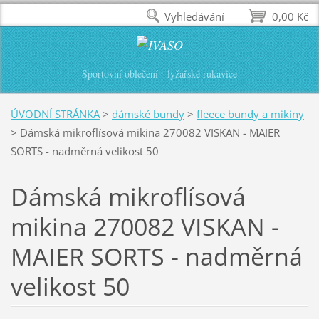
Vyhledávání
0,00 Kč
Sportovní oblečení - lyžařské rukavice
ÚVODNÍ STRÁNKA
>
dámské bundy
>
fleece bundy a mikiny
>
Dámská mikroflísová mikina 270082 VISKAN - MAIER
SORTS - nadměrná velikost 50
Dámská mikroflísová
mikina 270082 VISKAN -
MAIER SORTS - nadměrná
velikost 50