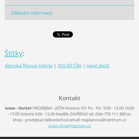
Základní informace
Štítky
:
dámská flísová mikina
|
VOLNÝ ČAS
|
nové zboží
Kontakt
Ivaso - Outlet
PRODEJNA - JIČÍN
Husova 101
Po - Pá :
9.00 - 12.00
14.00
- 17.00
Sobota
9.00 - 12.00
Neděle
ZAVŘENO
tel. číslo 776 111 389
(e-
shop - prodejna)
Velkoobchod
email: majdanova@centrum.cz
ivaso.sh
op@sezna
m.cz