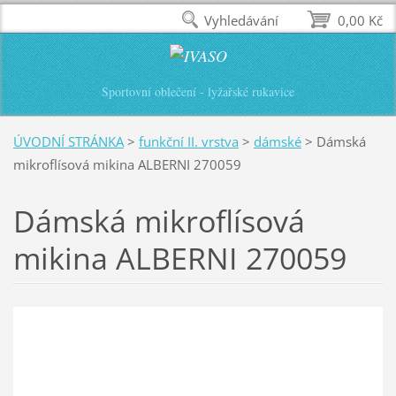
Vyhledávání
0,00 Kč
Sportovní oblečení - lyžařské rukavice
ÚVODNÍ STRÁNKA
>
funkční II. vrstva
>
dámské
>
Dámská
mikroflísová mikina ALBERNI 270059
Dámská mikroflísová
mikina ALBERNI 270059