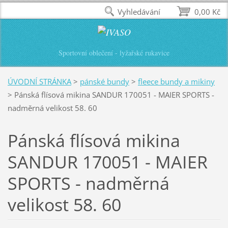
Vyhledávání
0,00 Kč
Sportovní oblečení - lyžařské rukavice
ÚVODNÍ STRÁNKA
>
pánské bundy
>
fleece bundy a mikiny
>
Pánská flísová mikina SANDUR 170051 - MAIER SPORTS -
nadměrná velikost 58. 60
Pánská flísová mikina
SANDUR 170051 - MAIER
SPORTS - nadměrná
velikost 58. 60