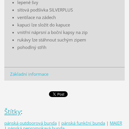
lepené švy
síťová podšívka SILVERPLUS
ventilace na zádech
kapuci lze složit do kapuce
vnitřní náprsní a boční kapsy na zip
rukávy lze stáhnout suchým zipem
pohodlný střih
Základní informace
Štítky
:
pánská outdoorová bunda
|
pánská funkční bunda
|
MAIER
|
pánská nepromokavá bunda