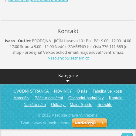
Kontakt
Ivaso - Outlet
PRODEJNA - JIČÍN
Husova 101
Po - Pá :
9.00 - 12.00
14.00
- 17.00
Sobota
9.00 - 12.00
Neděle
ZAVŘENO
tel. číslo 776 111 389
(e-
shop - prodejna)
Velkoobchod
email: majdanova@centrum.cz
ivaso.sh
op@sezna
m.cz
Kategorie
ÚVODNÍ STRÁNKA
NOVINKY
O nás
Tabulka velikostí
Materiály
Péče o oblečení
Obchodní podmínky
Kontakt
Napište nám
Odkazy
Maier Sports
Snowlife
© 2012 Všechna práva vyhrazena.
Tvorba www stránek zdarma