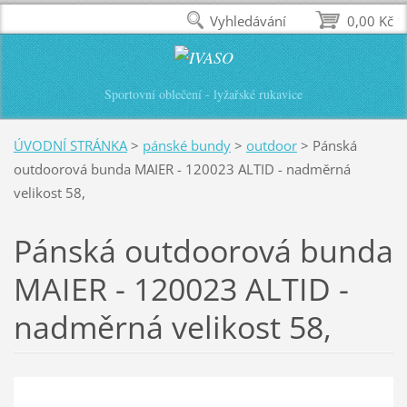
Vyhledávání
0,00 Kč
Sportovní oblečení - lyžařské rukavice
ÚVODNÍ STRÁNKA
>
pánské bundy
>
outdoor
>
Pánská
outdoorová bunda MAIER - 120023 ALTID - nadměrná
velikost 58,
Pánská outdoorová bunda
MAIER - 120023 ALTID -
nadměrná velikost 58,