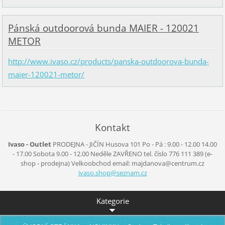
Pánská outdoorová bunda MAIER - 120021
METOR
http://www.ivaso.cz/products/panska-outdoorova-bunda-
maier-120021-metor/
Kontakt
Ivaso - Outlet
PRODEJNA - JIČÍN
Husova 101
Po - Pá :
9.00 - 12.00
14.00
- 17.00
Sobota
9.00 - 12.00
Neděle
ZAVŘENO
tel. číslo 776 111 389
(e-
shop - prodejna)
Velkoobchod
email: majdanova@centrum.cz
ivaso.sh
op@sezna
m.cz
Kategorie