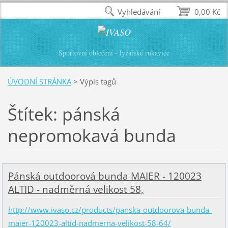
Vyhledávání
0,00 Kč
Sportovní oblečení - lyžařské rukavice
ÚVODNÍ STRÁNKA
>
Výpis tagů
Štítek: pánská
nepromokavá bunda
Pánská outdoorová bunda MAIER - 120023
ALTID - nadměrná velikost 58,
http://www.ivaso.cz/products/panska-outdoorova-bunda-
maier-120023-altid-nadmerna-velikost-58-64/