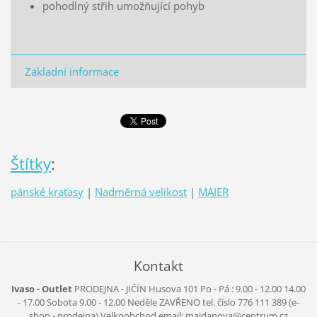
pohodlný střih umožňující pohyb
Základní informace
Štítky
:
pánské kraťasy
|
Nadměrná velikost
|
MAIER
Kontakt
Ivaso - Outlet
PRODEJNA - JIČÍN
Husova 101
Po - Pá :
9.00 - 12.00
14.00
- 17.00
Sobota
9.00 - 12.00
Neděle
ZAVŘENO
tel. číslo 776 111 389
(e-
shop - prodejna)
Velkoobchod
email: majdanova@centrum.cz